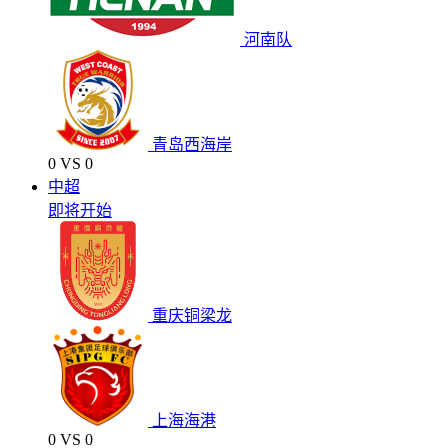
河南队
青岛西海岸
0
VS
0
中超
即将开始
重庆铜梁龙
上海海港
0
VS
0